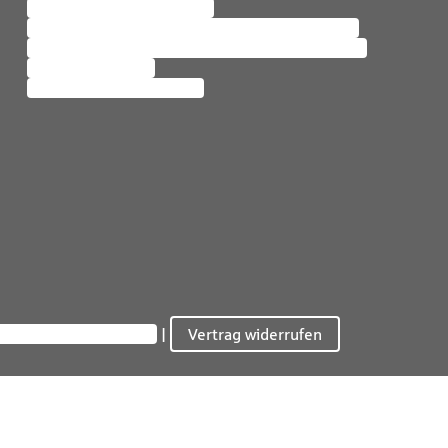
Risikoanalyse & -beratung
Versicherungen und Tipps für Existenzgründer
Online-Service zur betrieblichen Altersvorsorge
Arbeitgeberportal
Unternehmensnachfolge
atsphäre-Einstellungen
Vertrag widerrufen