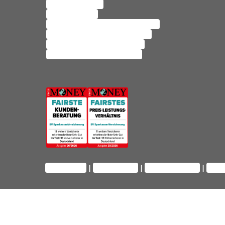
SV FirmenPolice
SV AgrarPolice
Betriebshaftpflichtversicherung
Kfz-Versicherung Kleinflotten
Kfz-Versicherung Landwirte
Ertragsausfallversicherung
Impressum
Datenschutz
Barrierefreiheit
Priv