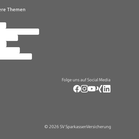
ere Themen
ere
letter abonnieren
tersuche
zin
altigkeit
ne Meldestelle
Folge uns auf Social Media