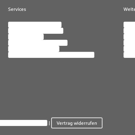
Services
Weit
Meine SV OnlineServices
Karri
Persönliche Daten ändern
News
Schaden melden
Bera
Bescheinigungen anfordern
Maga
Services rund ums Auto
Nachh
Services rund um Vorsorge & Vermögen
Inter
atsphäre-Einstellungen
Vertrag widerrufen