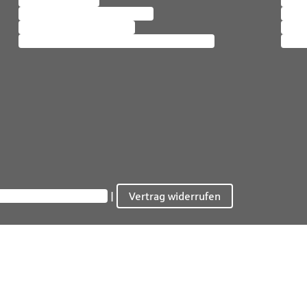
Schaden melden
Bera
Bescheinigungen anfordern
Maga
Services rund ums Auto
Nachh
Services rund um Vorsorge & Vermögen
Inter
atsphäre-Einstellungen
Vertrag widerrufen