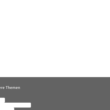
ere Themen
ere
letter abonnieren