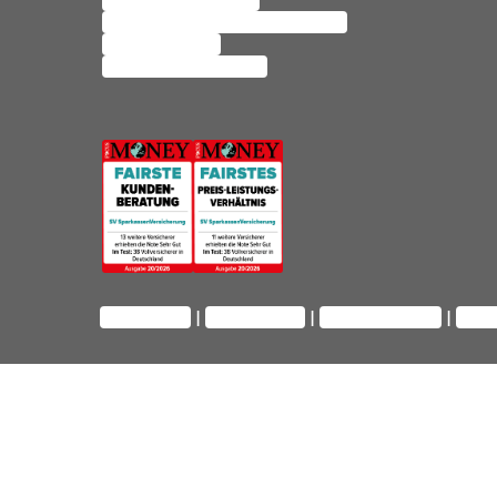
Mopedversicherung
Private Haftpflichtversicherung
Altersvorsorge
Hausratversicherung
Impressum
Datenschutz
Barrierefreiheit
Priv