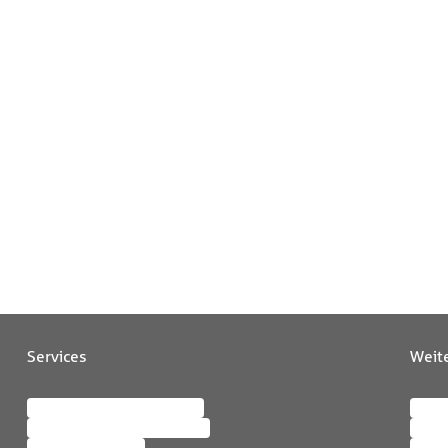
Services
Weit
Meine SV OnlineServices
Karri
Persönliche Daten ändern
News