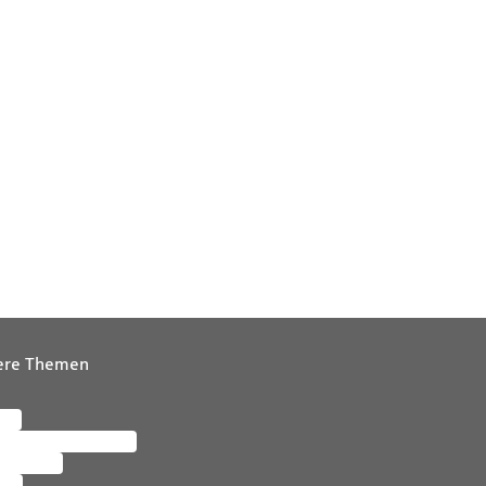
ere Themen
ere
letter abonnieren
tersuche
zin