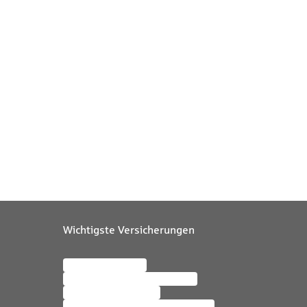
Wichtigste Versicherungen
Kfz-Versicherung
Wohngebäudeversicherung
Mopedversicherung
Private Haftpflichtversicherung