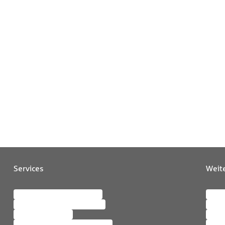
Services
Weit
Meine SV OnlineServices
Karri
Persönliche Daten ändern
News
Schaden melden
Bera
Bescheinigungen anfordern
Maga