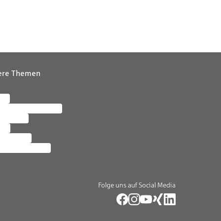
ere Themen
ere
letter abonnieren
tersuche
zin
altigkeit
ne Meldestelle
Folge uns auf Social Media