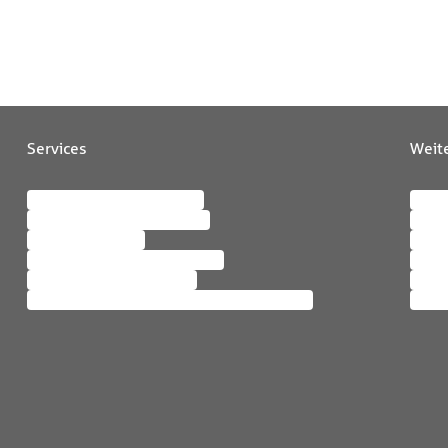
Services
Weit
Meine SV OnlineServices
Karri
Persönliche Daten ändern
News
Schaden melden
Bera
Bescheinigungen anfordern
Maga
Services rund ums Auto
Nachh
Services rund um Vorsorge & Vermögen
Inter