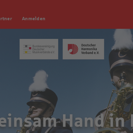
rtner
Anmelden
insam Hand in