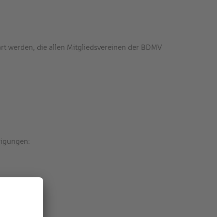
 werden, die allen Mitgliedsvereinen der BDMV
digungen: