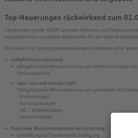
Top-Neuerungen rückwirkend zum 01.0
Gemeinsam mit der BDMV und den Patinnen und Paten konnten
zugutekommen und
keine
Mehrkosten für die Vereine bedeute
Die neuen Top-Leistungsverbesserungen umfassen unter ande
Haftpflichtversicherung:
Obligatorische Mitversicherung von Mietsachschäden am
Schlüsselverlust
Ganz neu und einzigartig!!!!
Obligatorische Mitversicherung von gemieteten Kfz-Anhä
- Kühlanhänger
- Ausschankwägen
- WC- / Toilettenwägen
- Geschirrmobile
Pauschale Musikinstrumente-Versicherung:
Umstellung auf Neuwertentschädigung