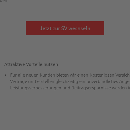
eben.
Jetzt zur SV wechseln
Attraktive Vorteile nutzen
Für alle neuen Kunden bieten wir einen kosten­losen Versic
Verträge und erstellen gleich­zeitig ein un­verbindliches An
Leistungs­verbesserungen und Beitrags­ersparnisse werden in