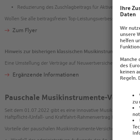
Reduzierung des Zuschlagbeitrags für Aktive unter 18 Ja
Wollen Sie alle beitragsfreien Top-Leistungsverbesserungen ke
Zum Flyer
Hinweis zur bisherigen klassischen Musikinstrumentenversi
Eine Umstellung der Verträge auf Neuwertversicherung ist mögl
Ergänzende Informationen
Pauschale Musikinstrumente-Versicheru
Seit dem 01.07.2022 gibt es eine innovative Musikinstrumente
Haftpflicht-/Unfall- und Kraftfahrt-Rahmenvertrag bildet die A
Vorteile der pauschalen Musikinstrumente-Versicherung sind: