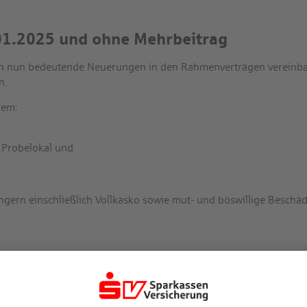
1.2025 und ohne Mehrbeitrag
 nun bedeutende Neuerungen in den Rahmenverträgen vereinbart
n.
rem:
 Probelokal und
ngern einschließlich Vollkasko sowie mut- und böswillige Beschä