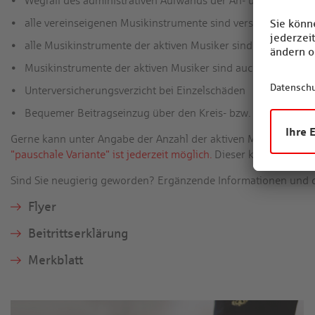
Wegfall des administrativen Aufwands der An- und Abmeld
alle vereinseigenen Musikinstrumente sind versichert
alle Musikinstrumente der aktiven Musiker sind versichert, 
Musikinstrumente der aktiven Musiker sind auch während de
Unterversicherungsverzicht bei Einzelschäden
Bequemer Beitragseinzug über den Kreis- bzw. Landesverb
Gerne kann unter Angabe der Anzahl der aktiven Musiker ein 
"pauschale Variante" ist jederzeit möglich.
Dieser kann auch übe
Sind Sie neugierig geworden? Ergänzende Informationen und di
Flyer
Beitrittserklärung
Merkblatt