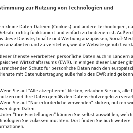
hren auf 5,00 EUR.
nnenlernen? Den Flyer dazu finden Sie hier:
cherung:
ich, hierzu werden wir Sie aber nochmal gesondert informieren.
ng - jetzt mit Neuwertersatz -
-Versicherung ohne großen administrativen Aufwand - die sog. p
nzahl der aktiven Mitglieder in Verbindung mit einem Grundbeitra