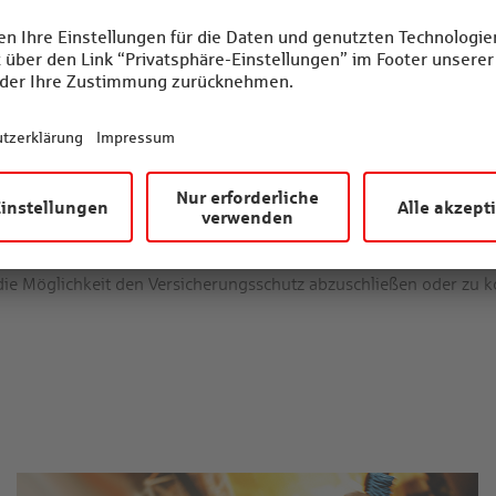
ung von Musikinstrumenten
sofern sie zu Vereinszwecken genutzt werden
r privaten Nutzung versichert
and
Versicherungsvorschlag angefordert werden.
Auch der Wechsel von
r die Beitrittserklärung zum Rahmenvertrag für die pauschale M
e Möglichkeit den Versicherungsschutz abzuschließen oder zu kom