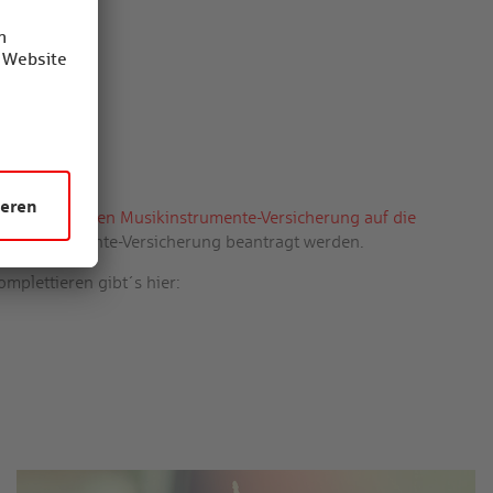
 der bisherigen Musikinstrumente-Versicherung auf die
usikinstrumente-Versicherung beantragt werden.
plettieren gibt´s hier: